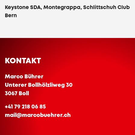
Keystone SDA, Montegrappa, Schlittschuh Club
Bern
KONTAKT
Marco Bührer
Unterer Bollhölzliweg 30
3067 Boll
+41 79 218 06 85
mail@marcobuehrer.ch